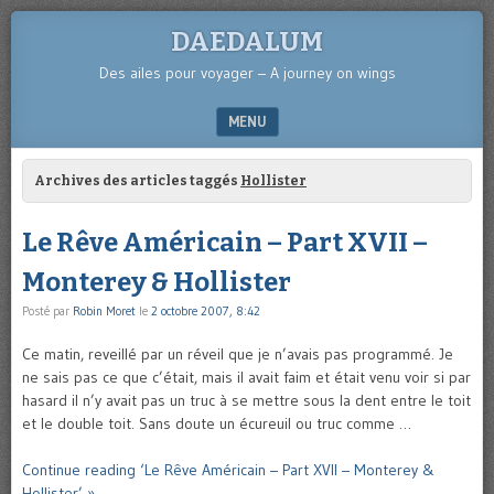
DAEDALUM
Des ailes pour voyager – A journey on wings
MENU
SKIP TO CONTENT
Archives des articles taggés
Hollister
Le Rêve Américain – Part XVII –
Monterey & Hollister
Posté par
Robin Moret
le
2 octobre 2007, 8:42
Ce matin, reveillé par un réveil que je n’avais pas programmé. Je
ne sais pas ce que c’était, mais il avait faim et était venu voir si par
hasard il n’y avait pas un truc à se mettre sous la dent entre le toit
et le double toit. Sans doute un écureuil ou truc comme …
Continue reading ‘Le Rêve Américain – Part XVII – Monterey &
Hollister’ »