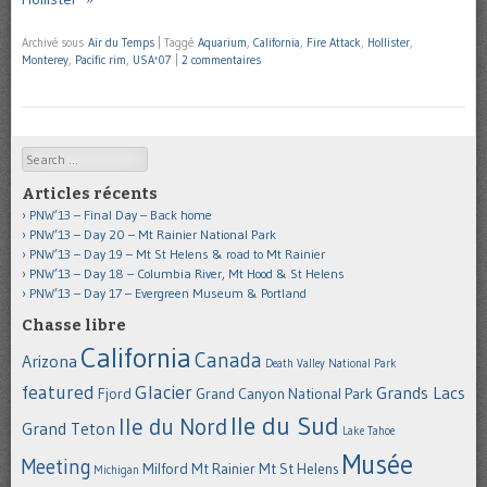
Archivé sous
Air du Temps
|
Taggé
Aquarium
,
California
,
Fire Attack
,
Hollister
,
Monterey
,
Pacific rim
,
USA'07
|
2 commentaires
Search
Articles récents
PNW’13 – Final Day – Back home
PNW’13 – Day 20 – Mt Rainier National Park
PNW’13 – Day 19 – Mt St Helens & road to Mt Rainier
PNW’13 – Day 18 – Columbia River, Mt Hood & St Helens
PNW’13 – Day 17 – Evergreen Museum & Portland
Chasse libre
California
Canada
Arizona
Death Valley National Park
featured
Glacier
Grands Lacs
Fjord
Grand Canyon National Park
Ile du Sud
Ile du Nord
Grand Teton
Lake Tahoe
Musée
Meeting
Milford
Mt Rainier
Mt St Helens
Michigan