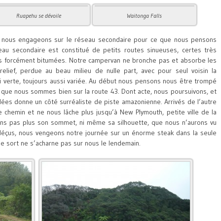
Ruapehu se dévoile
Waitonga Falls
us nous engageons sur le réseau secondaire pour ce que nous pensons
au secondaire est constitué de petits routes sinueuses, certes très
as forcément bitumées. Notre campervan ne bronche pas et absorbe les
elief, perdue au beau milieu de nulle part, avec pour seul voisin la
si verte, toujours aussi variée. Au début nous pensons nous être trompé
que nous sommes bien sur la route 43. Dont acte, nous poursuivons, et
lées donne un côté surréaliste de piste amazonienne. Arrivés de l’autre
re chemin et ne nous lâche plus jusqu’à New Plymouth, petite ville de la
ons pas plus son sommet, ni même sa silhouette, que nous n’aurons vu
 déçus, nous vengeons notre journée sur un énorme steak dans la seule
 sort ne s’acharne pas sur nous le lendemain.