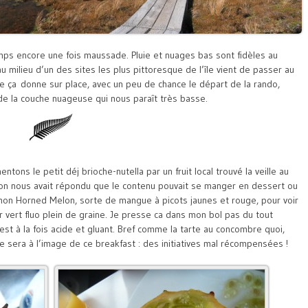
emps encore une fois maussade. Pluie et nuages bas sont fidèles au
 milieu d’un des sites les plus pittoresque de l’île vient de passer au
que ça donne sur place, avec un peu de chance le départ de la rando,
de la couche nuageuse qui nous paraît très basse.
ons le petit déj brioche-nutella par un fruit local trouvé la veille au
t on nous avait répondu que le contenu pouvait se manger en dessert ou
mon Horned Melon, sorte de mangue à picots jaunes et rouge, pour voir
ur vert fluo plein de graine. Je presse ca dans mon bol pas du tout
 c’est à la fois acide et gluant. Bref comme la tarte au concombre quoi,
née sera à l’image de ce breakfast : des initiatives mal récompensées !