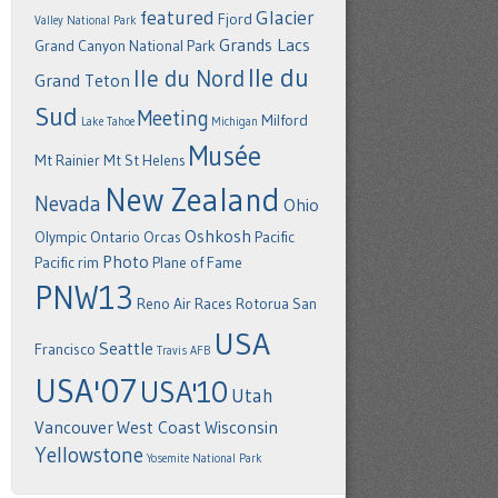
featured
Glacier
Fjord
Valley National Park
Grands Lacs
Grand Canyon National Park
Ile du
Ile du Nord
Grand Teton
Sud
Meeting
Milford
Lake Tahoe
Michigan
Musée
Mt Rainier
Mt St Helens
New Zealand
Nevada
Ohio
Oshkosh
Olympic
Ontario
Orcas
Pacific
Photo
Pacific rim
Plane of Fame
PNW13
Reno Air Races
Rotorua
San
USA
Seattle
Francisco
Travis AFB
USA'07
USA'10
Utah
Vancouver
West Coast
Wisconsin
Yellowstone
Yosemite National Park