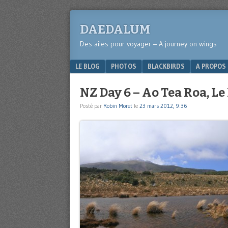
DAEDALUM
Des ailes pour voyager – A journey on wings
Menu
SKIP TO CONTENT
LE BLOG
PHOTOS
BLACKBIRDS
A PROPOS
NZ Day 6 – Ao Tea Roa, L
Posté par
Robin Moret
le
23 mars 2012, 9:36