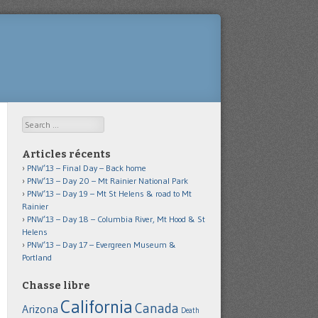
Search
Articles récents
PNW’13 – Final Day – Back home
PNW’13 – Day 20 – Mt Rainier National Park
PNW’13 – Day 19 – Mt St Helens & road to Mt
Rainier
PNW’13 – Day 18 – Columbia River, Mt Hood & St
Helens
PNW’13 – Day 17 – Evergreen Museum &
Portland
Chasse libre
California
Canada
Arizona
Death