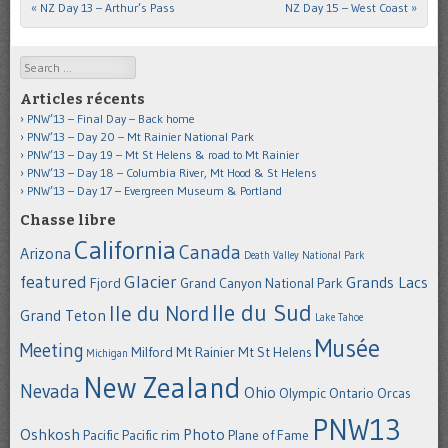
«
NZ Day 13 – Arthur’s Pass
NZ Day 15 – West Coast
»
Post navigation
Search
Articles récents
PNW’13 – Final Day – Back home
PNW’13 – Day 20 – Mt Rainier National Park
PNW’13 – Day 19 – Mt St Helens & road to Mt Rainier
PNW’13 – Day 18 – Columbia River, Mt Hood & St Helens
PNW’13 – Day 17 – Evergreen Museum & Portland
Chasse libre
California
Canada
Arizona
Death Valley National Park
featured
Glacier
Grands Lacs
Fjord
Grand Canyon National Park
Ile du Sud
Ile du Nord
Grand Teton
Lake Tahoe
Musée
Meeting
Milford
Mt Rainier
Mt St Helens
Michigan
New Zealand
Nevada
Ohio
Olympic
Ontario
Orcas
PNW13
Oshkosh
Photo
Pacific
Pacific rim
Plane of Fame