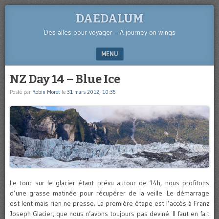
DAEDALUM
Des ailes pour voyager – A journey on wings
MENU
SKIP TO CONTENT
NZ Day 14 – Blue Ice
Posté par
Robin Moret
le
31 mars 2012, 10:35
Le tour sur le glacier étant prévu autour de 14h, nous profitons
d’une grasse matinée pour récupérer de la veille. Le démarrage
est lent mais rien ne presse. La première étape est l’accès à Franz
Joseph Glacier, que nous n’avons toujours pas deviné. Il faut en fait