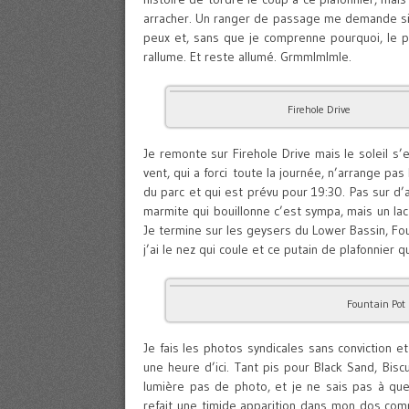
arracher. Un ranger de passage me demande si to
peux et, sans que je comprenne pourquoi, le pla
rallume. Et reste allumé. Grmmlmlmle.
Firehole Drive
Je remonte sur Firehole Drive mais le soleil s’
vent, qui a forci toute la journée, n’arrange p
du parc et qui est prévu pour 19:30. Pas sur d’a
marmite qui bouillonne c’est sympa, mais un lac
Je termine sur les geysers du Lower Bassin, Founta
j’ai le nez qui coule et ce putain de plafonnier q
Fountain Pot
Je fais les photos syndicales sans conviction e
une heure d’ici. Tant pis pour Black Sand, Bisc
lumière pas de photo, et je ne sais pas à que
refait une timide apparition dans mon dos comm