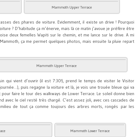
Mammoth Upper Terrace
rasses des phares de voiture. Evidemment, il existe un drive ! Pourquoi
voiture ? D’habitude ça m’énerve, mais là ce matin j’avoue je préfère être
oise deux femelles Wapiti sur le chemin, et me lance sur le drive. A mi
 Mammoth, ça me permet quelques photos, mais ensuite la pluie repart
Mammoth Upper Terrace
qui vient d’ouvrir (il est 7:30!), prend le temps de visiter le Visitor
ournée…), puis regagne la voiture et là, je vois une trouée bleue qui va
t pour faire le tour des walkways de Lower Terrace. Le soleil donne bien
nd avec le ciel resté très chargé. C’est assez joli, avec ces cascades de
 milieu de tout ça comme toujours des arbres morts, rongés par les
ace
Mammoth Lower Terrace