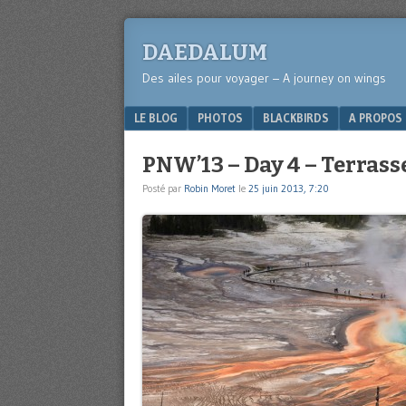
DAEDALUM
Des ailes pour voyager – A journey on wings
Menu
SKIP TO CONTENT
LE BLOG
PHOTOS
BLACKBIRDS
A PROPOS
PNW’13 – Day 4 – Terrass
Posté par
Robin Moret
le
25 juin 2013, 7:20