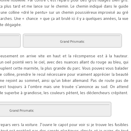
Bonne nouvelle. Par contre c’est reparti pour des gros nuages bien gris.
a ça plus tard et me lance sur le chemin. Le chemin indiqué dans le guide
 une colline «dré le pentu» sur un chemin poussiéreux improvisé au gré
ches. Une « chance » que ça ait brulé ici il y a quelques années, la vue
ute dégagée.
Grand Prismatic
reusement on arrive vite en haut et la récompense est à la hauteur.
 oeil pointé vers le ciel, avec des nuances allant du rouge au bleu, qui
peuplent cette marmite, la plus grande du parc. Vous pouvez vous balader
te colline, prendre le recul nécessaire pour vraiment apprécier la beauté
 me rejoint au sommet, ainsi qu’un biker allemand. Pas de route pas de
n est toujours à l’ombre mais une trouée s’annonce au sud. On attend
e superbe à grandiose, les couleurs pètent, les déclencheurs crépitent.
Grand Prismatic
pars vers la voiture. J’ouvre le capot pour voir si je trouve les fusibles
s tout est protégé par des capots plastiques clipsés et je crains de tout