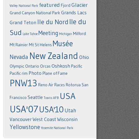
featured
Glacier
Fjord
Valley National Park
Grands Lacs
Grand Canyon National Park
Ile du
Ile du Nord
Grand Teton
Sud
Meeting
Milford
Lake Tahoe
Michigan
Musée
Mt Rainier
Mt St Helens
New Zealand
Nevada
Ohio
Oshkosh
Olympic
Ontario
Orcas
Pacific
Photo
Pacific rim
Plane of Fame
PNW13
Reno Air Races
Rotorua
San
USA
Seattle
Francisco
Travis AFB
USA'07
USA'10
Utah
Vancouver
West Coast
Wisconsin
Yellowstone
Yosemite National Park