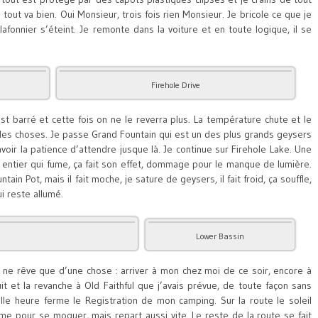
ut va bien. Oui Monsieur, trois fois rien Monsieur. Je bricole ce que je
fonnier s’éteint. Je remonte dans la voiture et en toute logique, il se
Firehole Drive
est barré et cette fois on ne le reverra plus. La température chute et le
as les choses. Je passe Grand Fountain qui est un des plus grands geysers
voir la patience d’attendre jusque là. Je continue sur Firehole Lake. Une
 entier qui fume, ça fait son effet, dommage pour le manque de lumière.
in Pot, mais il fait moche, je sature de geysers, il fait froid, ça souffle,
ui reste allumé.
Lower Bassin
t ne rêve que d’une chose : arriver à mon chez moi de ce soir, encore à
uit et la revanche à Old Faithful que j’avais prévue, de toute façon sans
lle heure ferme le Registration de mon camping. Sur la route le soleil
e pour se moquer, mais repart aussi vite. Le reste de la route se fait