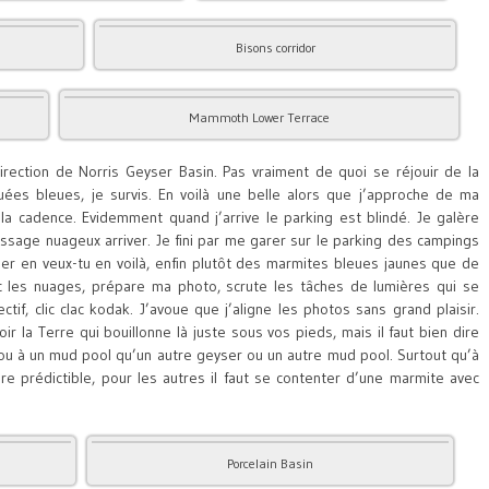
Bisons corridor
Mammoth Lower Terrace
irection de Norris Geyser Basin. Pas vraiment de quoi se réjouir de la
ouées bleues, je survis. En voilà une belle alors que j’approche de ma
la cadence. Evidemment quand j’arrive le parking est blindé. Je galère
sage nuageux arriver. Je fini par me garer sur le parking des campings
er en veux-tu en voilà, enfin plutôt des marmites bleues jaunes que de
c les nuages, prépare ma photo, scrute les tâches de lumières qui se
tif, clic clac kodak. J’avoue que j’aligne les photos sans grand plaisir.
oir la Terre qui bouillonne là juste sous vos pieds, mais il faut bien dire
 ou à un mud pool qu’un autre geyser ou un autre mud pool. Surtout qu’à
e prédictible, pour les autres il faut se contenter d’une marmite avec
Porcelain Basin