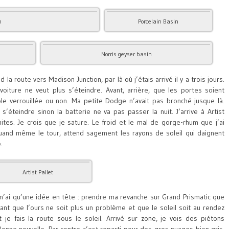
n
Porcelain Basin
Norris geyser basin
la route vers Madison Junction, par là où j’étais arrivé il y a trois jours.
iture ne veut plus s’éteindre. Avant, arrière, que les portes soient
e verrouillée ou non. Ma petite Dodge n’avait pas bronché jusque là.
’éteindre sinon la batterie ne va pas passer la nuit. J’arrive à Artist
tes. Je crois que je sature. Le froid et le mal de gorge-rhum que j’ai
 quand même le tour, attend sagement les rayons de soleil qui daignent
.
Artist Pallet
n’ai qu’une idée en tête : prendre ma revanche sur Grand Prismatic que
rant que l’ours ne soit plus un problème et que le soleil soit au rendez
 je fais la route sous le soleil. Arrivé sur zone, je vois des piétons