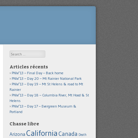
Search
Articles récents
PNW’13 – Final Day – Back home
PNW’13 – Day 20 – Mt Rainier National Park
PNW’13 – Day 19 – Mt St Helens & road to Mt
Rainier
PNW’13 – Day 18 – Columbia River, Mt Hood & St
Helens
PNW’13 – Day 17 – Evergreen Museum &
Portland
Chasse libre
California
Canada
Arizona
Death