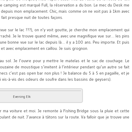
 le camping est marqué Full, la réservation a du bon. Le mec du Desk me
rai depuis mon emplacement. Chic, mais comme on ne voit pas à 1km avec
l fait presque nuit de toutes façons.
vue sur le lac ???), on n’y voit goutte, je cherche mon emplacement qui
rraché. Je le trouve quand même, avec une magnifique vue sur… les pins
ne bonne vue sur le lac depuis là… il y a 100 ans. Peu importe. Et puis
et avec emplacement en caillou. Je suis grognon.
 au sol. Je l’ouvre pour y mettre le matelas et le sac de couchage. Le
ouzaine de moustique s’invitent à l’intérieur pendant qu’un autre se fait
ecs c’est pas open bar non plus ! Je balance du 5 à 5 en pagaille, et je
ai vis-à-vis des odeurs de soufre dans les bassins de geysers).
Evening Elk
 ma voiture et moi. Je remonte à Fishing Bridge sous la pluie et cette
lant de nuit. J’avance à tâtons sur la route. Va falloir que je trouve une