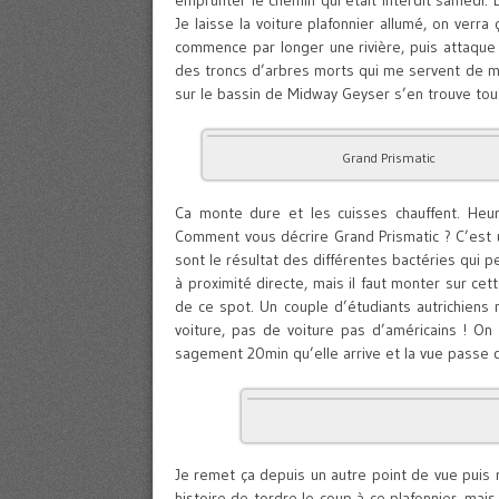
emprunter le chemin qui était interdit samedi. 
Je laisse la voiture plafonnier allumé, on verr
commence par longer une rivière, puis attaque
des troncs d’arbres morts qui me servent de mar
sur le bassin de Midway Geyser s’en trouve to
Grand Prismatic
Ca monte dure et les cuisses chauffent. Heu
Comment vous décrire Grand Prismatic ? C’est un
sont le résultat des différentes bactéries qui 
à proximité directe, mais il faut monter sur cet
de ce spot. Un couple d’étudiants autrichiens
voiture, pas de voiture pas d’américains ! O
sagement 20min qu’elle arrive et la vue passe d
Je remet ça depuis un autre point de vue puis re
histoire de tordre le coup à ce plafonnier, mai