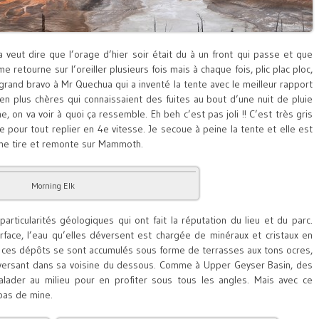
ça veut dire que l’orage d’hier soir était du à un front qui passe et que
 retourne sur l’oreiller plusieurs fois mais à chaque fois, plic plac ploc,
grand bravo à Mr Quechua qui a inventé la tente avec le meilleur rapport
en plus chères qui connaissaient des fuites au bout d’une nuit de pluie
on va voir à quoi ça ressemble. Eh beh c’est pas joli !! C’est très gris
e pour tout replier en 4e vitesse. Je secoue à peine la tente et elle est
e me tire et remonte sur Mammoth.
Morning Elk
particularités géologiques qui ont fait la réputation du lieu et du parc.
ace, l’eau qu’elles déversent est chargée de minéraux et cristaux en
s ces dépôts se sont accumulés sous forme de terrasses aux tons ocres,
éversant dans sa voisine du dessous.
Comme à Upper Geyser Basin, des
lader au milieu pour en profiter sous tous les angles. Mais avec ce
pas de mine.