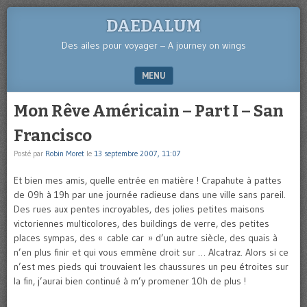
DAEDALUM
Des ailes pour voyager – A journey on wings
MENU
SKIP TO CONTENT
Mon Rêve Américain – Part I – San
Francisco
Posté par
Robin Moret
le
13 septembre 2007, 11:07
Et bien mes amis, quelle entrée en matière ! Crapahute à pattes
de 09h à 19h par une journée radieuse dans une ville sans pareil.
Des rues aux pentes incroyables, des jolies petites maisons
victoriennes multicolores, des buildings de verre, des petites
places sympas, des « cable car » d’un autre siècle, des quais à
n’en plus finir et qui vous emmène droit sur … Alcatraz. Alors si ce
n’est mes pieds qui trouvaient les chaussures un peu étroites sur
la fin, j’aurai bien continué à m’y promener 10h de plus !