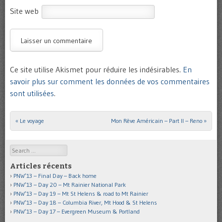
Site web
Ce site utilise Akismet pour réduire les indésirables.
En
savoir plus sur comment les données de vos commentaires
sont utilisées
.
«
Le voyage
Mon Rêve Américain – Part II – Reno
»
Post navigation
Search
Articles récents
PNW’13 – Final Day – Back home
PNW’13 – Day 20 – Mt Rainier National Park
PNW’13 – Day 19 – Mt St Helens & road to Mt Rainier
PNW’13 – Day 18 – Columbia River, Mt Hood & St Helens
PNW’13 – Day 17 – Evergreen Museum & Portland