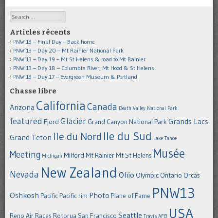
Search
Articles récents
PNW’13 – Final Day – Back home
PNW’13 – Day 20 – Mt Rainier National Park
PNW’13 – Day 19 – Mt St Helens & road to Mt Rainier
PNW’13 – Day 18 – Columbia River, Mt Hood & St Helens
PNW’13 – Day 17 – Evergreen Museum & Portland
Chasse libre
California
Canada
Arizona
Death Valley National Park
featured
Glacier
Grands Lacs
Fjord
Grand Canyon National Park
Ile du Sud
Ile du Nord
Grand Teton
Lake Tahoe
Musée
Meeting
Milford
Mt Rainier
Mt St Helens
Michigan
New Zealand
Nevada
Ohio
Olympic
Ontario
Orcas
PNW13
Oshkosh
Photo
Pacific
Pacific rim
Plane of Fame
USA
Seattle
Reno Air Races
Rotorua
San Francisco
Travis AFB