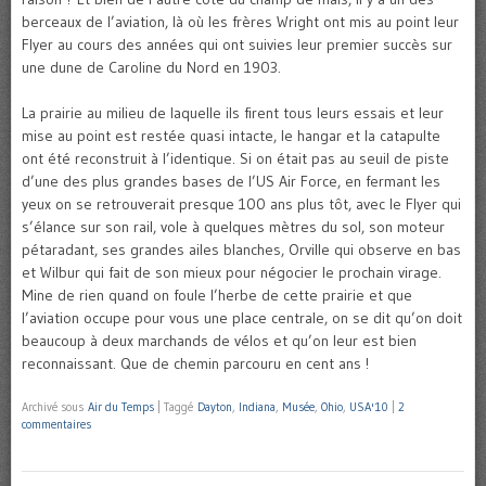
berceaux de l’aviation, là où les frères Wright ont mis au point leur
Flyer au cours des années qui ont suivies leur premier succès sur
une dune de Caroline du Nord en 1903.
La prairie au milieu de laquelle ils firent tous leurs essais et leur
mise au point est restée quasi intacte, le hangar et la catapulte
ont été reconstruit à l’identique. Si on était pas au seuil de piste
d’une des plus grandes bases de l’US Air Force, en fermant les
yeux on se retrouverait presque 100 ans plus tôt, avec le Flyer qui
s’élance sur son rail, vole à quelques mètres du sol, son moteur
pétaradant, ses grandes ailes blanches, Orville qui observe en bas
et Wilbur qui fait de son mieux pour négocier le prochain virage.
Mine de rien quand on foule l’herbe de cette prairie et que
l’aviation occupe pour vous une place centrale, on se dit qu’on doit
beaucoup à deux marchands de vélos et qu’on leur est bien
reconnaissant. Que de chemin parcouru en cent ans !
Archivé sous
Air du Temps
|
Taggé
Dayton
,
Indiana
,
Musée
,
Ohio
,
USA'10
|
2
commentaires