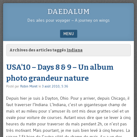
DAEDALUM
Des ailes pour voyager – A journey on wings
MENU
SKIP TO CONTENT
Archives des articles taggés
Indiana
USA’10 – Days 8 & 9 – Un album
photo grandeur nature
Posté par
Robin Moret
le
3 août 2010, 5:36
Depuis hier je suis à Dayton, Ohio. Pour y arriver, depuis Chicago, il
faut traverser l’Indiana. L’Indiana, c’est un gigantesque champ de
maïs et au milieu pour s’amuser ils ont mis deux grattes-ciel et un
ovale pour voiture de courses. Autant vous dire que se lever à cinq
heures du matin pour traverser du maïs pendant 2h, ce n’est pas
très motivant. Mais pourtant, je me suis bien levé à cinq heures. La
raison ? Et bien de l’autre côté du champ de maïs, il y a un des