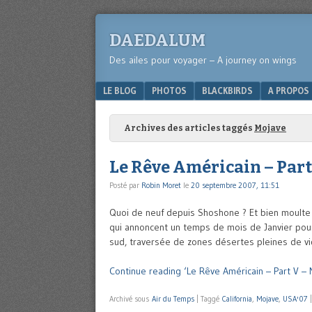
DAEDALUM
Des ailes pour voyager – A journey on wings
Menu
SKIP TO CONTENT
LE BLOG
PHOTOS
BLACKBIRDS
A PROPOS
Archives des articles taggés
Mojave
Le Rêve Américain – Part
Posté par
Robin Moret
le
20 septembre 2007, 11:51
Quoi de neuf depuis Shoshone ? Et bien moulte 
qui annoncent un temps de mois de Janvier pour l
sud, traversée de zones désertes pleines de v
Continue reading ‘Le Rêve Américain – Part V – 
Archivé sous
Air du Temps
|
Taggé
California
,
Mojave
,
USA'07