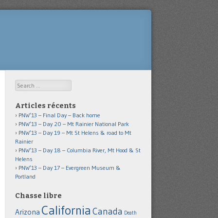
Search
Articles récents
PNW’13 – Final Day – Back home
PNW’13 – Day 20 – Mt Rainier National Park
PNW’13 – Day 19 – Mt St Helens & road to Mt
Rainier
PNW’13 – Day 18 – Columbia River, Mt Hood & St
Helens
PNW’13 – Day 17 – Evergreen Museum &
Portland
Chasse libre
California
Canada
Arizona
Death