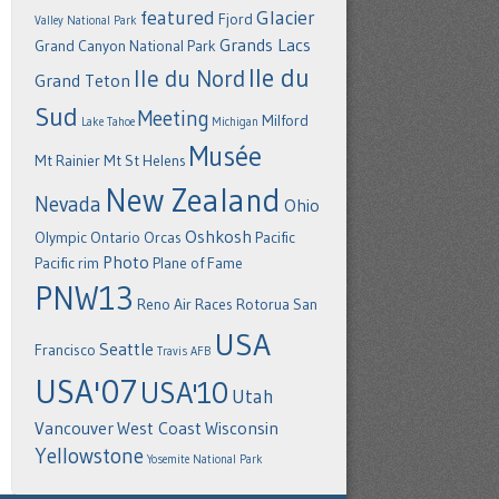
featured
Glacier
Fjord
Valley National Park
Grands Lacs
Grand Canyon National Park
Ile du
Ile du Nord
Grand Teton
Sud
Meeting
Milford
Lake Tahoe
Michigan
Musée
Mt Rainier
Mt St Helens
New Zealand
Nevada
Ohio
Oshkosh
Olympic
Ontario
Orcas
Pacific
Photo
Pacific rim
Plane of Fame
PNW13
Reno Air Races
Rotorua
San
USA
Seattle
Francisco
Travis AFB
USA'07
USA'10
Utah
Vancouver
West Coast
Wisconsin
Yellowstone
Yosemite National Park